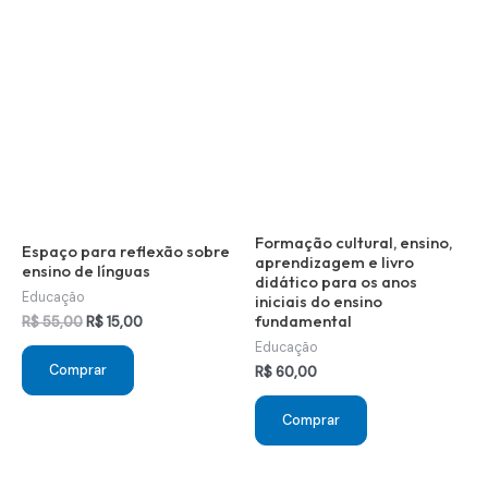
Formação cultural, ensino,
Espaço para reflexão sobre
aprendizagem e livro
ensino de línguas
didático para os anos
Educação
iniciais do ensino
fundamental
O
O
R$
55,00
R$
15,00
preço
preço
Educação
original
atual
Comprar
R$
60,00
era:
é:
R$ 55,00.
R$ 15,00.
Comprar