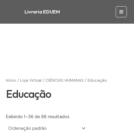
Ir
para
Livraria EDUEM
Main
o
conteúdo
Men
Início
/
Loja Virtual
/
CIÊNCIAS HUMANAS
/ Educação
Educação
Exibindo 1–36 de 88 resultados