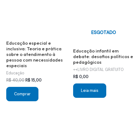
ESGOTADO
Educação especial e
inclusiva: Teoria e prática
Educação infantil em
sobre o atendimento à
debate: desafios políticos e
pessoa com necessidades
pedagógicos
especiais
++LIVRO DIGITAL GRATUITO
Educação
R$
0,00
O
O
R$
40,00
R$
15,00
preço
preço
Leia mais
original
atual
Comprar
era:
é:
R$ 40,00.
R$ 15,00.