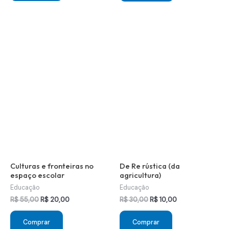
R$ 40,00.
R$ 10,00.
Culturas e fronteiras no
De Re rústica (da
espaço escolar
agricultura)
Educação
Educação
O
O
O
O
R$
55,00
R$
20,00
R$
30,00
R$
10,00
preço
preço
preço
preço
original
atual
original
atual
Comprar
Comprar
era:
é:
era:
é: