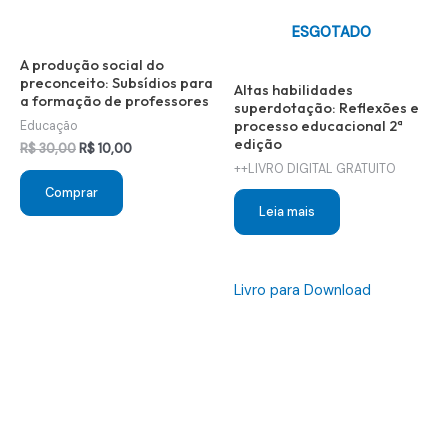
ESGOTADO
A produção social do
preconceito: Subsídios para
Altas habilidades
a formação de professores
superdotação: Reflexões e
processo educacional 2ª
Educação
edição
O
O
R$
30,00
R$
10,00
preço
preço
++LIVRO DIGITAL GRATUITO
original
atual
Comprar
era:
é:
Leia mais
R$ 30,00.
R$ 10,00.
Livro para Download