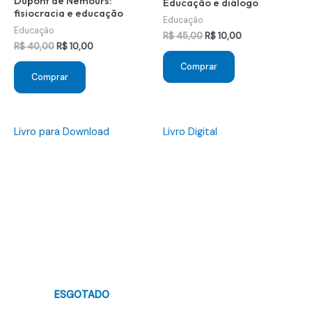
Dupont de Nemours:
Educação e diálogo
fisiocracia e educação
Educação
Educação
O
O
R$
45,00
R$
10,00
O
O
R$
40,00
R$
10,00
preço
preço
preço
preço
original
atual
Comprar
original
atual
era:
é:
Comprar
era:
é:
R$ 45,00.
R$ 10,00.
R$ 40,00.
R$ 10,00.
Livro para Download
Livro Digital
ESGOTADO