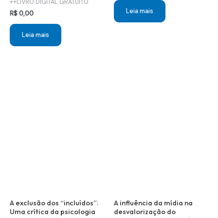
++LIVRO DIGITAL GRATUITO
Leia mais
R$
0,00
Leia mais
A exclusão dos “incluídos”:
A influência da mídia na
Uma crítica da psicologia
desvalorização do