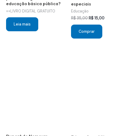
educação básica pública?
especiais
++LIVRO DIGITAL GRATUITO
Educação
O
O
R$
35,00
R$
15,00
preço
preço
Leia mais
original
atual
Comprar
era:
é:
R$ 35,00.
R$ 15,00.