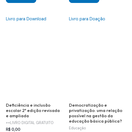
R$ 55,00.
R$ 20,00.
R$ 30,00.
R$ 10,00.
Livro para Download
Livro para Doação
Deficiência e inclusão
Democratização e
escolar 2ª edição revisada
privatização: uma relação
e ampliada
possível na gestão da
educação básica pública?
++LIVRO DIGITAL GRATUITO
Educação
R$
0,00