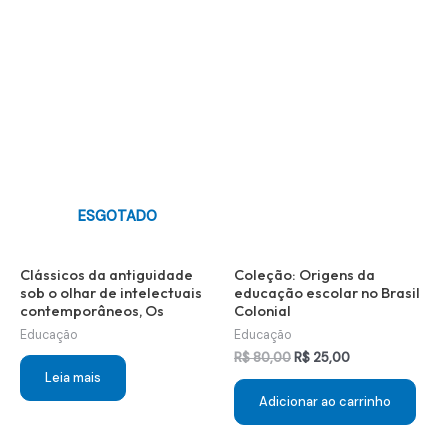
ESGOTADO
Clássicos da antiguidade
Coleção: Origens da
sob o olhar de intelectuais
educação escolar no Brasil
contemporâneos, Os
Colonial
Educação
Educação
O
O
R$
80,00
R$
25,00
preço
preço
Leia mais
original
atual
Adicionar ao carrinho
era:
é:
R$ 80,00.
R$ 25,00.