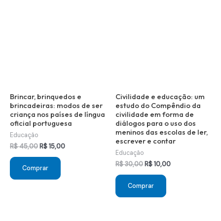
Brincar, brinquedos e
Civilidade e educação: um
brincadeiras: modos de ser
estudo do Compêndio da
criança nos países de língua
civilidade em forma de
oficial portuguesa
diálogos para o uso dos
meninos das escolas de ler,
Educação
escrever e contar
O
O
R$
45,00
R$
15,00
Educação
preço
preço
original
atual
O
O
R$
30,00
R$
10,00
Comprar
era:
é:
preço
preço
R$ 45,00.
R$ 15,00.
original
atual
Comprar
era:
é:
R$ 30,00.
R$ 10,00.