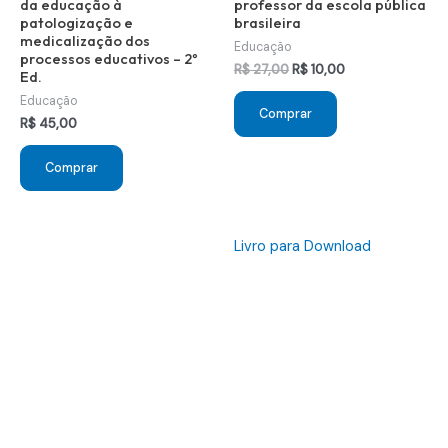
da educação à
professor da escola pública
patologização e
brasileira
medicalização dos
Educação
processos educativos – 2º
O
O
R$
27,00
R$
10,00
Ed.
preço
preço
Educação
original
atual
Comprar
era:
é:
R$
45,00
R$ 27,00.
R$ 10,00.
Comprar
Livro para Download