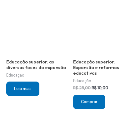
Educação superior: as
Educação superior:
diversas faces da expansão
Expansão e reformas
educativas
Educação
Educação
O
O
R$
25,00
R$
10,00
Leia mais
preço
preço
original
atual
Comprar
era:
é:
R$ 25,00.
R$ 10,00.