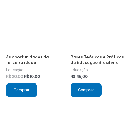
As oportunidades da
Bases Teóricas e Práticas
terceira idade
da Educação Brasileira
Educação
Educação
O
O
R$
20,00
R$
10,00
R$
45,00
preço
preço
original
atual
Comprar
Comprar
era:
é:
R$ 20,00.
R$ 10,00.