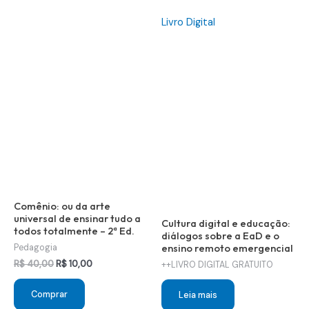
Livro Digital
Comênio: ou da arte
universal de ensinar tudo a
Cultura digital e educação:
todos totalmente – 2ª Ed.
diálogos sobre a EaD e o
ensino remoto emergencial
Pedagogia
O
O
R$
40,00
R$
10,00
++LIVRO DIGITAL GRATUITO
preço
preço
original
atual
Comprar
Leia mais
era:
é: