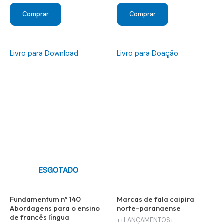
preço
preço
preço
preço
original
atual
original
atual
Comprar
Comprar
era:
é:
era:
é:
R$ 25,00.
R$ 10,00.
R$ 35,00.
R$ 10,00.
Livro para Download
Livro para Doação
ESGOTADO
Fundamentum nº 140
Marcas de fala caipira
Abordagens para o ensino
norte-paranaense
de francês língua
++LANÇAMENTOS+