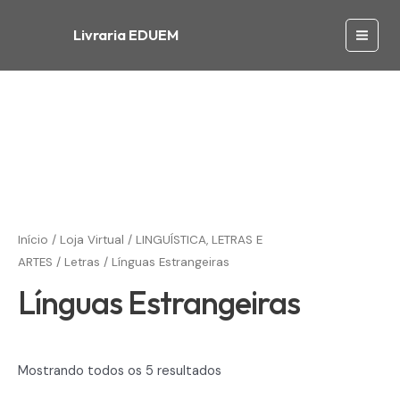
Ir
para
Livraria EDUEM
Main
o
conteúdo
Men
Início
/
Loja Virtual
/
LINGUÍSTICA, LETRAS E
ARTES
/
Letras
/ Línguas Estrangeiras
Línguas Estrangeiras
Mostrando todos os 5 resultados