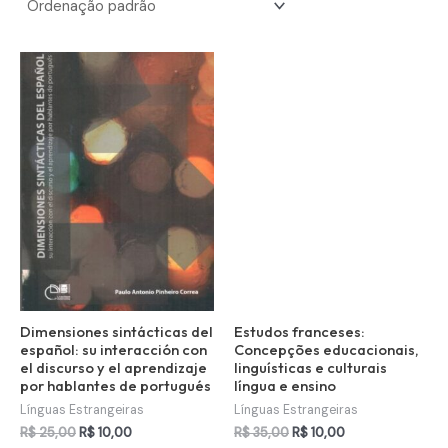
Dimensiones sintácticas del
Estudos franceses:
español: su interacción con
Concepções educacionais,
el discurso y el aprendizaje
linguísticas e culturais
por hablantes de portugués
língua e ensino
Línguas Estrangeiras
Línguas Estrangeiras
O
O
O
O
R$
25,00
R$
10,00
R$
35,00
R$
10,00