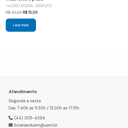
++LIVRO DIGITAL GRATUITO
O
O
R$
42,00
R$
15,00
preço
preço
original
atual
Leia mais
era:
é:
R$ 42,00.
R$ 15,00.
Atendimento
Segunda a sexta
Das 7:40h as 11:30h / 13:30h as 17:15h
(44) 3011-4394
livrariaeduem@uem.br