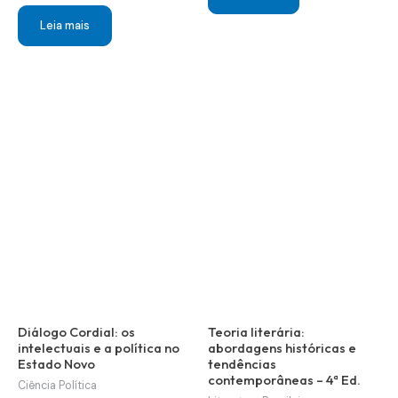
preço
preço
R$ 39,00.
R$ 15,00.
original
atual
Leia mais
era:
é:
R$ 30,00.
R$ 5,00.
Diálogo Cordial: os
Teoria literária:
intelectuais e a política no
abordagens históricas e
Estado Novo
tendências
contemporâneas – 4ª Ed.
Ciência Política