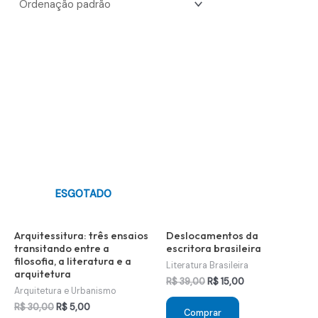
ESGOTADO
Arquitessitura: três ensaios
Deslocamentos da
transitando entre a
escritora brasileira
filosofia, a literatura e a
Literatura Brasileira
arquitetura
O
O
R$
39,00
R$
15,00
Arquitetura e Urbanismo
preço
preço
original
atual
O
O
R$
30,00
R$
5,00
Comprar
era:
é: