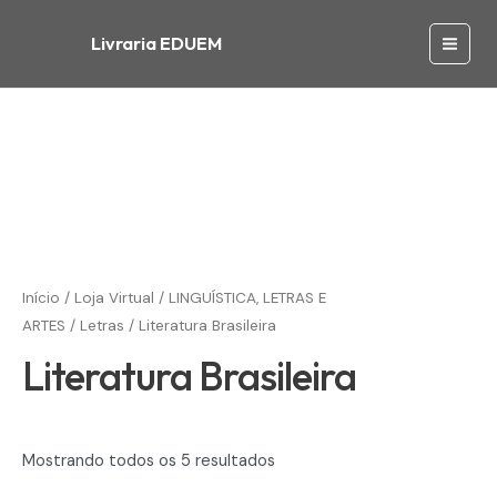
Ir
para
Livraria EDUEM
Main
o
conteúdo
Men
Início
/
Loja Virtual
/
LINGUÍSTICA, LETRAS E
ARTES
/
Letras
/ Literatura Brasileira
Literatura Brasileira
Mostrando todos os 5 resultados