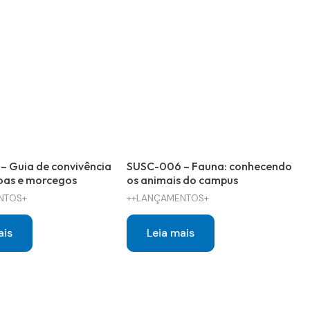
– Guia de convivência
SUSC-006 – Fauna: conhecendo
oas e morcegos
os animais do campus
NTOS+
++LANÇAMENTOS+
ais
Leia mais