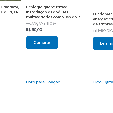
 Diamante,
Ecologia quantitativa:
 Caiuá, PR
introdução às análises
Fundament
multivariadas como uso do R
energética 
++LANÇAMENTOS+
de fatores 
o
R$
50,00
++LIVRO DIG
Comprar
,00.
Leia m
Livro para Doação
Livro Digita