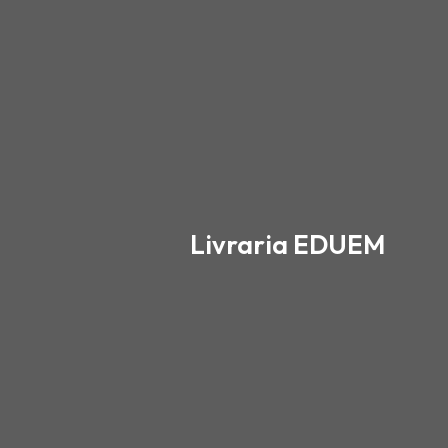
Ir
para
o
conteúdo
Livraria EDUEM