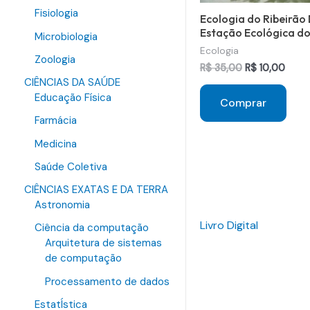
Fisiologia
Ecologia do Ribeirão
Estação Ecológica do
Microbiologia
Ecologia
Zoologia
O
O
R$
35,00
R$
10,00
preço
preç
CIÊNCIAS DA SAÚDE
original
atual
Educação Física
Comprar
era:
é:
R$ 35,00.
R$ 10
Farmácia
Medicina
Saúde Coletiva
CIÊNCIAS EXATAS E DA TERRA
Astronomia
Livro Digital
Ciência da computação
Arquitetura de sistemas
de computação
Processamento de dados
EstatÍstica