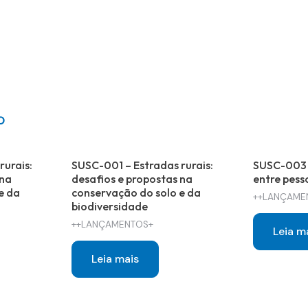
O
rurais:
SUSC-001 – Estradas rurais:
SUSC-003 
 na
desafios e propostas na
entre pess
e da
conservação do solo e da
++LANÇAME
biodiversidade
++LANÇAMENTOS+
Leia m
Leia mais