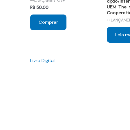
++LANÇAMENTOS+
ação/Inter
UEM: The I
R$
50,00
Cooperatio
++LANÇAME
Comprar
Leia m
Livro Digital