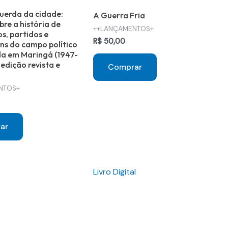
uerda da cidade:
A Guerra Fria
bre a história de
++LANÇAMENTOS+
, partidos e
R$
50,00
s do campo político
da em Maringá (1947-
 edição revista e
Comprar
NTOS+
ar
Livro Digital