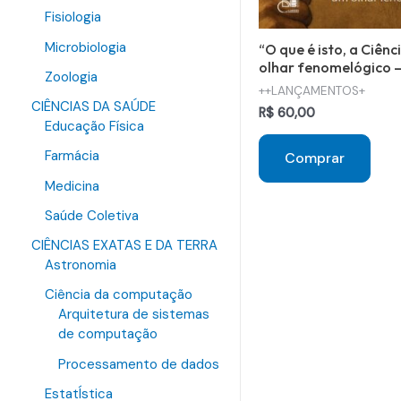
Fisiologia
Microbiologia
“O que é isto, a Ciênc
olhar fenomelógico –
Zoologia
++LANÇAMENTOS+
CIÊNCIAS DA SAÚDE
R$
60,00
Educação Física
Farmácia
Comprar
Medicina
Saúde Coletiva
CIÊNCIAS EXATAS E DA TERRA
Astronomia
Ciência da computação
Arquitetura de sistemas
de computação
Processamento de dados
EstatÍstica