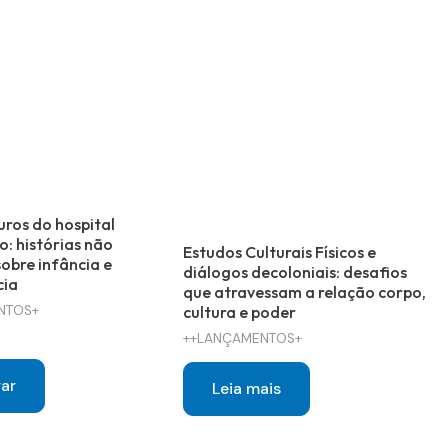
uros do hospital
o: histórias não
Estudos Culturais Físicos e
obre infância e
diálogos decoloniais: desafios
cia
que atravessam a relação corpo,
NTOS+
cultura e poder
++LANÇAMENTOS+
ar
Leia mais