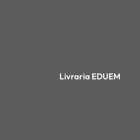
Ir
para
o
conteúdo
Livraria EDUEM