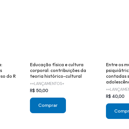
a:
Educação física e cultura
Entre os m
s
corporal: contribuições da
psiquiátric
so do R
teoria histórico-cultural
contadas s
adolescên
++LANÇAMENTOS+
++LANÇAME
R$
50,00
R$
40,00
Comprar
Compr