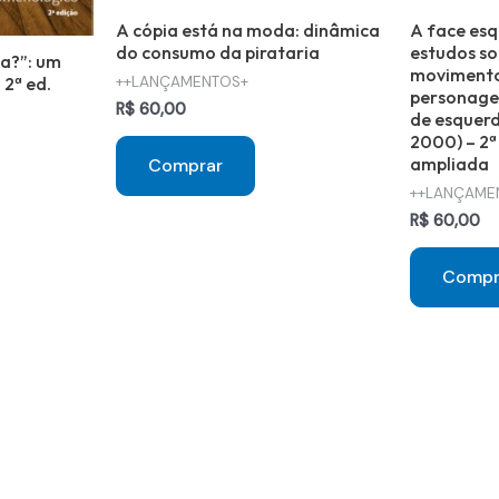
A cópia está na moda: dinâmica
A face esq
do consumo da pirataria
estudos so
ia?”: um
movimentos
 2ª ed.
++LANÇAMENTOS+
personagen
R$
60,00
de esquer
2000) – 2ª
ampliada
Comprar
++LANÇAME
R$
60,00
Compr