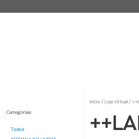
Início
/
Loja Virtual
/ +
++L
Categorias
Todos