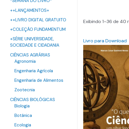
*SEMANA DO LIVRO*
++LANÇAMENTOS+
++LIVRO DIGITAL GRATUITO
Exibindo 1–36 de 40 
+COLEÇÃO FUNDAMENTUM
+SÉRIE UNIVERSIDADE,
Livro para Download
SOCIEDADE E CIDADANIA
CIÊNCIAS AGRÁRIAS
Agronomia
Engenharia Agrícola
Engenharia de Alimentos
Zootecnia
CIÊNCIAS BIOLÓGICAS
Biologia
Botânica
Ecologia