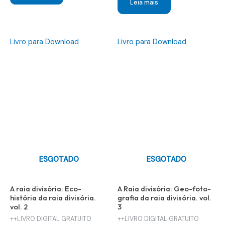
Leia mais
Livro para Download
Livro para Download
ESGOTADO
ESGOTADO
A raia divisória: Eco-
A Raia divisória: Geo-foto-
história da raia divisória.
grafia da raia divisória. vol.
vol. 2
3
++LIVRO DIGITAL GRATUITO
++LIVRO DIGITAL GRATUITO