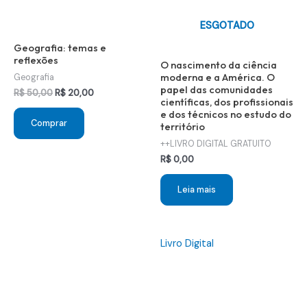
ESGOTADO
Geografia: temas e
reflexões
O nascimento da ciência
moderna e a América. O
Geografia
papel das comunidades
O
O
R$
50,00
R$
20,00
científicas, dos profissionais
preço
preço
e dos técnicos no estudo do
original
atual
Comprar
território
era:
é:
R$ 50,00.
R$ 20,00.
++LIVRO DIGITAL GRATUITO
R$
0,00
Leia mais
Livro Digital