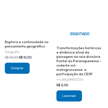
ESGOTADO
Ruptura e continuidade no
pensamento geográfico
Transformações históricas
e dinâmica atual da
Geografia
paisagem na raia divisória
O
O
R$
35,00
R$
10,00
Pontal do Paranapanema –
preço
preço
sudeste sul-
original
atual
Comprar
matogrossense: a
era:
é:
participação da CESP
R$ 35,00.
R$ 10,00.
++LANÇAMENTOS+
R$
0,00
Leia mais