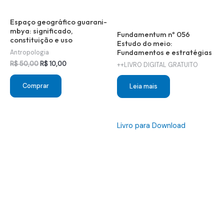
Espaço geográfico guarani-
mbya: significado,
Fundamentum nº 056
constituição e uso
Estudo do meio:
Fundamentos e estratégias
Antropologia
O
O
R$
50,00
R$
10,00
++LIVRO DIGITAL GRATUITO
preço
preço
original
atual
Comprar
Leia mais
era:
é:
R$ 50,00.
R$ 10,00.
Livro para Download