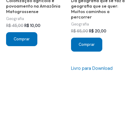
Colonização agrícola e
Da geografia que se faz à
povoamento na Amazônia
geografia que se quer:
Matogrossense
Muitos caminhos a
percorrer
Geografia
Geografia
O
O
R$
45,00
R$
10,00
preço
preço
O
O
R$
65,00
R$
20,00
original
atual
preço
preço
Comprar
era:
é:
original
atual
Comprar
R$ 45,00.
R$ 10,00.
era:
é:
R$ 65,00.
R$ 20,00.
Livro para Download