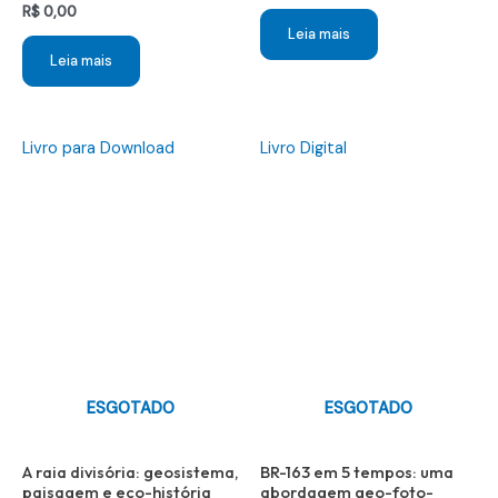
R$
0,00
Leia mais
Leia mais
Livro para Download
Livro Digital
ESGOTADO
ESGOTADO
A raia divisória: geosistema,
BR-163 em 5 tempos: uma
paisagem e eco-história
abordagem geo-foto-