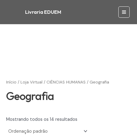
Ir
para
Livraria EDUEM
Main
o
conteúdo
Men
Início
/
Loja Virtual
/
CIÊNCIAS HUMANAS
/ Geografia
Geografia
Mostrando todos os 14 resultados