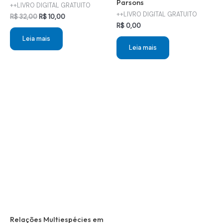
Parsons
++LIVRO DIGITAL GRATUITO
++LIVRO DIGITAL GRATUITO
O
O
R$
32,00
R$
10,00
preço
preço
R$
0,00
original
atual
Leia mais
era:
é:
Leia mais
R$ 32,00.
R$ 10,00.
Relações Multiespécies em