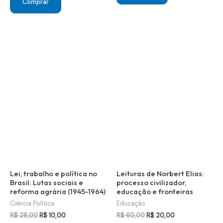
Comprar
Lei, trabalho e política no
Leituras de Norbert Elias:
Brasil: Lutas sociais e
processo civilizador,
reforma agrária (1945-1964)
educação e fronteiras
Ciência Política
Educação
O
O
O
O
R$
28,00
R$
10,00
R$
60,00
R$
20,00