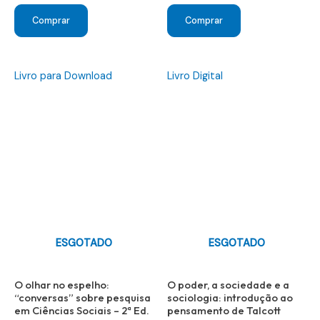
preço
preço
preço
preço
original
atual
original
atual
Comprar
Comprar
era:
é:
era:
é:
R$ 28,00.
R$ 10,00.
R$ 60,00.
R$ 20,00.
Livro para Download
Livro Digital
ESGOTADO
ESGOTADO
O olhar no espelho:
O poder, a sociedade e a
“conversas” sobre pesquisa
sociologia: introdução ao
em Ciências Sociais – 2ª Ed.
pensamento de Talcott