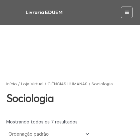
Ir
para
Livraria EDUEM
Main
o
conteúdo
Men
Início
/
Loja Virtual
/
CIÊNCIAS HUMANAS
/ Sociologia
Sociologia
Mostrando todos os 7 resultados