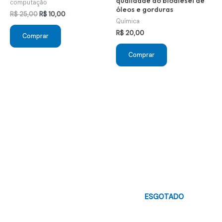
qualidade do biodiesel de
computação
óleos e gorduras
O
O
R$
25,00
R$
10,00
Química
preço
preço
original
atual
R$
20,00
Comprar
era:
é:
R$ 25,00.
R$ 10,00.
Comprar
ESGOTADO