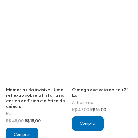
Memórias do invisível: Uma
O mago que veio do céu 2ª
reflexão sobre a história no
Ed
ensino de física e a ética da
Astronomia
ciência
O
O
R$
47,00
R$
15,00
Física
preço
preço
original
atual
O
O
R$
45,00
R$
15,00
Comprar
era:
é:
preço
preço
R$ 47,00.
R$ 15,00.
original
atual
Comprar
era:
é: