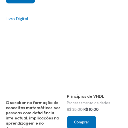
R$ 45,00.
R$ 15,00.
Livro Digital
Princípios de VHDL
O soroban na formação de
Processamento de dados
conceitos matemáticos por
O
O
R$
35,00
R$
10,00
pessoas com deficiência
preço
preço
intelectual: implicações na
original
atual
Comprar
aprendizagem e no
era:
é: