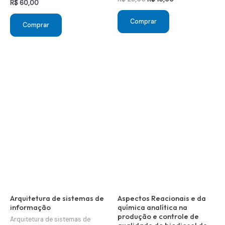
R$
60,00
preço
preço
original
atual
Comprar
era:
é:
Comprar
R$ 25,00.
R$ 10,00.
Arquitetura de sistemas de
Aspectos Reacionais e da
informação
química analítica na
produção e controle de
Arquitetura de sistemas de