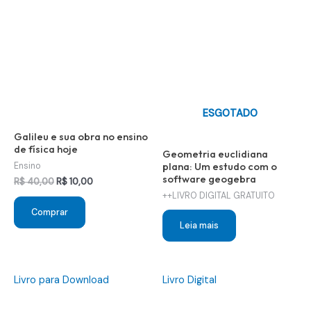
ESGOTADO
Galileu e sua obra no ensino
de física hoje
Geometria euclidiana
plana: Um estudo com o
Ensino
software geogebra
O
O
R$
40,00
R$
10,00
preço
preço
++LIVRO DIGITAL GRATUITO
original
atual
Comprar
era:
é:
Leia mais
R$ 40,00.
R$ 10,00.
Livro para Download
Livro Digital