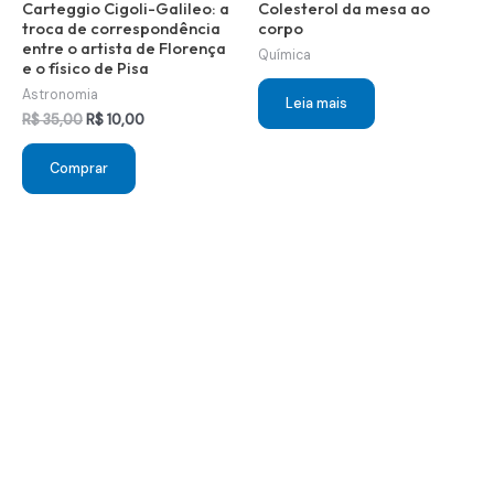
Carteggio Cigoli-Galileo: a
Colesterol da mesa ao
troca de correspondência
corpo
entre o artista de Florença
Química
e o físico de Pisa
Astronomia
Leia mais
O
O
R$
35,00
R$
10,00
preço
preço
original
atual
Comprar
era:
é:
R$ 35,00.
R$ 10,00.