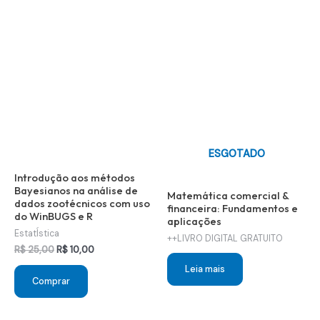
ESGOTADO
Introdução aos métodos
Bayesianos na análise de
Matemática comercial &
dados zootécnicos com uso
financeira: Fundamentos e
do WinBUGS e R
aplicações
EstatÍstica
++LIVRO DIGITAL GRATUITO
O
O
R$
25,00
R$
10,00
preço
preço
Leia mais
original
atual
Comprar
era:
é:
R$ 25,00.
R$ 10,00.