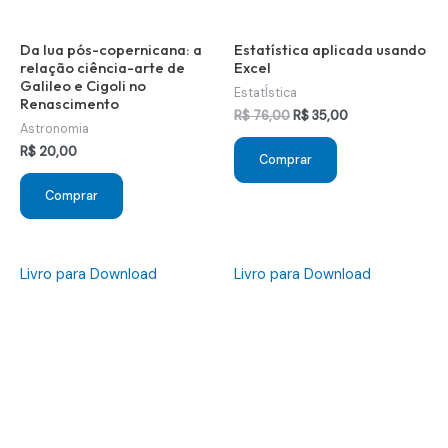
Da lua pós-copernicana: a
Estatística aplicada usando
relação ciência-arte de
Excel
Galileo e Cigoli no
EstatÍstica
Renascimento
O
O
R$
76,00
R$
35,00
Astronomia
preço
preço
original
atual
R$
20,00
Comprar
era:
é:
R$ 76,00.
R$ 35,00.
Comprar
Livro para Download
Livro para Download