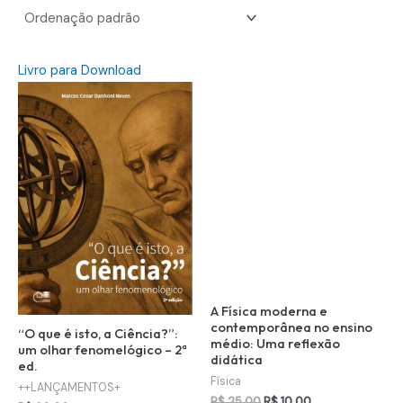
Livro para Download
A Física moderna e
contemporânea no ensino
“O que é isto, a Ciência?”:
médio: Uma reflexão
um olhar fenomelógico – 2ª
didática
ed.
Física
++LANÇAMENTOS+
O
O
R$
25,00
R$
10,00