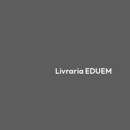
Ir
para
o
conteúdo
Livraria EDUEM