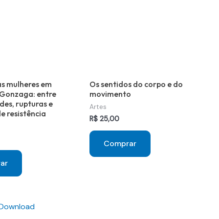
as mulheres em
Os sentidos do corpo e do
 Gonzaga: entre
movimento
des, rupturas e
Artes
e resistência
R$
25,00
Comprar
ar
 Download