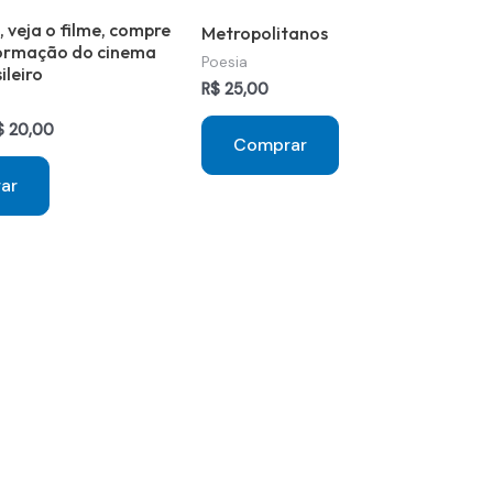
o, veja o filme, compre
Metropolitanos
 formação do cinema
Poesia
ileiro
R$
25,00
O
$
20,00
Comprar
reço
preço
iginal
atual
ar
a:
é:
$ 54,00.
R$ 20,00.