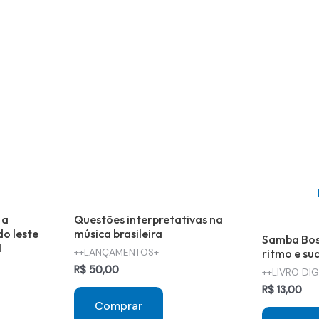
 a
Questões interpretativas na
do leste
música brasileira
Samba Bos
l
++LANÇAMENTOS+
ritmo e su
R$
50,00
++LIVRO DIG
R$
13,00
Comprar