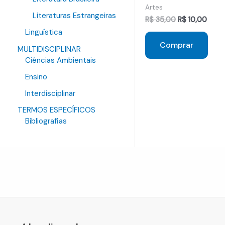
Artes
Literaturas Estrangeiras
O
O
R$
35,00
R$
10,00
preço
preç
Linguística
original
atual
Comprar
era:
é:
MULTIDISCIPLINAR
R$ 35,00.
R$ 10
Ciências Ambientais
Ensino
Interdisciplinar
TERMOS ESPECÍFICOS
Bibliografias