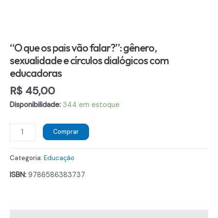
“O que os pais vão falar?”: gênero,
sexualidade e círculos dialógicos com
educadoras
R$
45,00
Disponibilidade:
344 em estoque
"O
Comprar
que
os
Categoria:
Educação
pais
ISBN:
9786586383737
vão
falar?":
gênero,
sexualidade