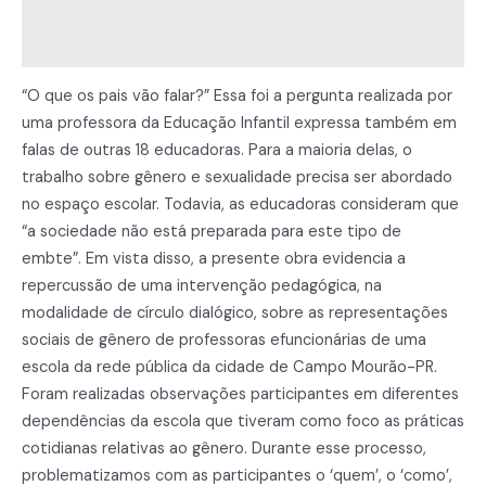
Descrição
e
Informação adicional
círculos
dialógicos
“O que os pais vão falar?” Essa foi a pergunta realizada por
com
uma professora da Educação Infantil expressa também em
educadoras
falas de outras 18 educadoras. Para a maioria delas, o
quantidade
trabalho sobre gênero e sexualidade precisa ser abordado
no espaço escolar. Todavia, as educadoras consideram que
“a sociedade não está preparada para este tipo de
embte”. Em vista disso, a presente obra evidencia a
repercussão de uma intervenção pedagógica, na
modalidade de círculo dialógico, sobre as representações
sociais de gênero de professoras efuncionárias de uma
escola da rede pública da cidade de Campo Mourão-PR.
Foram realizadas observações participantes em diferentes
dependências da escola que tiveram como foco as práticas
cotidianas relativas ao gênero. Durante esse processo,
problematizamos com as participantes o ‘quem’, o ‘como’,