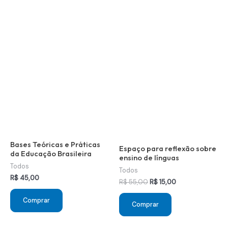
Bases Teóricas e Práticas
Espaço para reflexão sobre
da Educação Brasileira
ensino de línguas
Todos
Todos
R$
45,00
O
O
R$
55,00
R$
15,00
preço
preço
original
atual
Comprar
Comprar
era:
é:
R$ 55,00.
R$ 15,00.