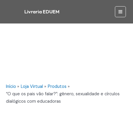
Ir
os
para
Livraria EDUEM
pais
Main
o
vão
conteúdo
falar?":
Men
gênero,
sexualidade
e
círculos
dialógicos
com
educadoras
quantidade
Início
Loja Virtual
Produtos
“O que os pais vão falar?”: gênero, sexualidade e círculos
dialógicos com educadoras