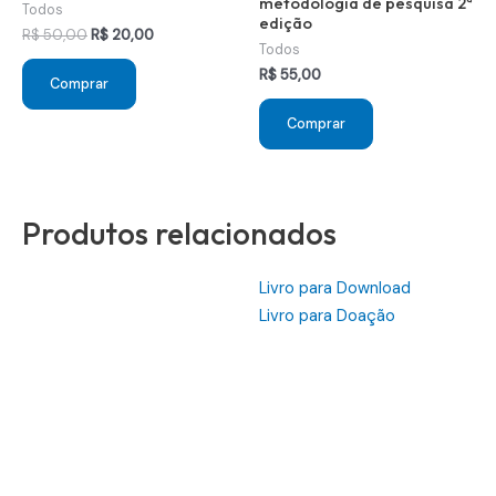
metodologia de pesquisa 2ª
Todos
edição
O
O
R$
50,00
R$
20,00
Todos
preço
preço
original
atual
R$
55,00
Comprar
era:
é:
R$ 50,00.
R$ 20,00.
Comprar
Produtos relacionados
Livro para Download
Livro para Doação