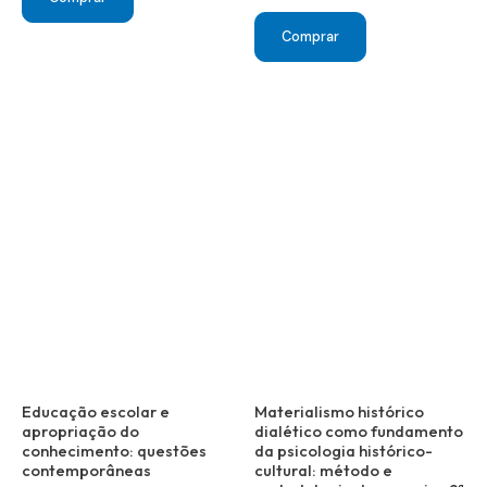
era:
é:
R$ 50,00.
R$ 20,00.
Comprar
Educação escolar e
Materialismo histórico
apropriação do
dialético como fundamento
conhecimento: questões
da psicologia histórico-
contemporâneas
cultural: método e