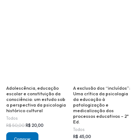
Adolescência, educação
A exclusão dos “incluídos”:
escolar e constituição da
Uma crítica da psicologia
consciência: um estudo sob
da educação à
a perspectiva da psicologia
patologização e
histórico cultural
medicalização dos
processos educativos – 2º
Todos
Ed.
O
O
R$
50,00
R$
20,00
Todos
preço
preço
original
atual
R$
45,00
Comprar