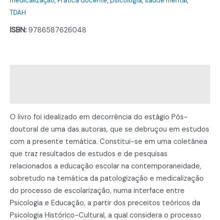
medicalização
,
Prática docente
,
psicologia
,
saúde mental
,
de
TDAH
escolarização:
ISBN:
9786587626048
contribuições
da
Psicologia
Histórico-
Descrição
cultural
Informação adicional
quantidade
O livro foi idealizado em decorrência do estágio Pós-
doutoral de uma das autoras, que se debruçou em estudos
com a presente temática. Constitui-se em uma coletânea
que traz resultados de estudos e de pesquisas
relacionados a educação escolar na contemporaneidade,
sobretudo na temática da patologização e medicalização
do processo de escolarização, numa interface entre
Psicologia e Educação, a partir dos preceitos teóricos da
Psicologia Histórico-Cultural, a qual considera o processo