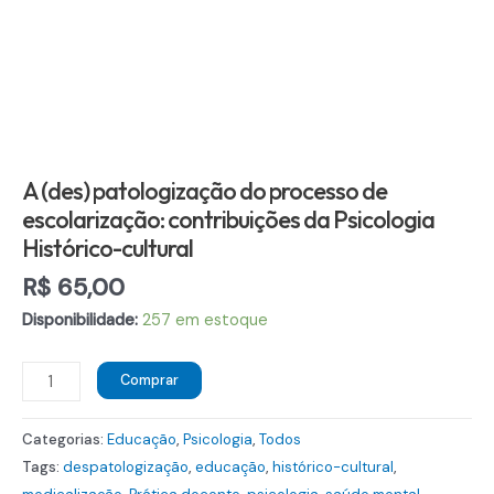
A (des) patologização do processo de
escolarização: contribuições da Psicologia
Histórico-cultural
R$
65,00
Disponibilidade:
257 em estoque
A
Comprar
(des)
patologização
Categorias:
Educação
,
Psicologia
,
Todos
do
Tags:
despatologização
,
educação
,
histórico-cultural
,
processo