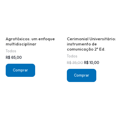
Agrotóxicos: um enfoque
Cerimonial Universitário:
multidisciplinar
instrumento de
comunicação 2ª Ed.
Todos
Todos
R$
65,00
O
O
R$
35,00
R$
10,00
preço
preço
Comprar
original
atual
Comprar
era:
é:
R$ 35,00.
R$ 10,00.