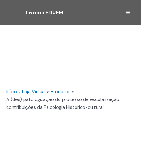
Ir
patologização
para
Livraria EDUEM
do
Main
o
processo
conteúdo
de
Men
escolarização:
contribuições
da
Psicologia
Histórico-
cultural
quantidade
Início
Loja Virtual
Produtos
A (des) patologização do processo de escolarização:
contribuições da Psicologia Histórico-cultural