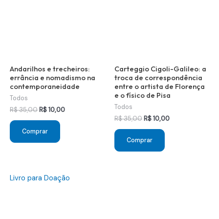
Andarilhos e trecheiros:
Carteggio Cigoli-Galileo: a
errância e nomadismo na
troca de correspondência
contemporaneidade
entre o artista de Florença
e o físico de Pisa
Todos
Todos
O
O
R$
35,00
R$
10,00
preço
preço
O
O
R$
35,00
R$
10,00
original
atual
preço
preço
Comprar
era:
é:
original
atual
Comprar
R$ 35,00.
R$ 10,00.
era:
é:
R$ 35,00.
R$ 10,00.
Livro para Doação