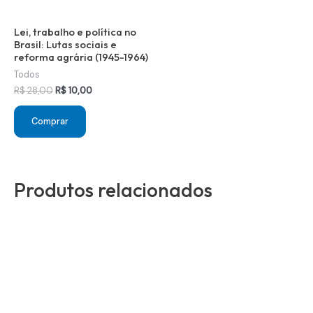
Lei, trabalho e política no
Brasil: Lutas sociais e
reforma agrária (1945-1964)
Todos
O
O
R$
28,00
R$
10,00
preço
preço
original
atual
Comprar
era:
é:
R$ 28,00.
R$ 10,00.
Produtos relacionados