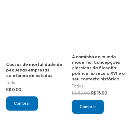
A caminho do mundo
moderno: Concepções
Causas de mortalidade de
clássicas da filosofia
pequenas empresas:
política no século XVI e o
coletânea de estudos
seu contexto histórico
Todos
Todos
R$
0,00
O
O
R$
50,00
R$
15,00
preço
preço
Comprar
original
atual
Comprar
era:
é:
R$ 50,00.
R$ 15,00.