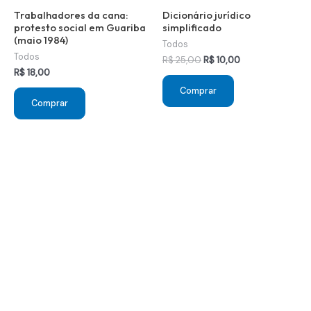
Trabalhadores da cana:
Dicionário jurídico
protesto social em Guariba
simplificado
(maio 1984)
Todos
Todos
O
O
R$
25,00
R$
10,00
preço
preço
R$
18,00
original
atual
Comprar
era:
é:
Comprar
R$ 25,00.
R$ 10,00.