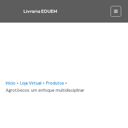
Ir
enfoque
para
Livraria EDUEM
multidisciplinar
Main
o
quantidade
conteúdo
Men
Início
Loja Virtual
Produtos
Agrotóxicos: um enfoque multidisciplinar