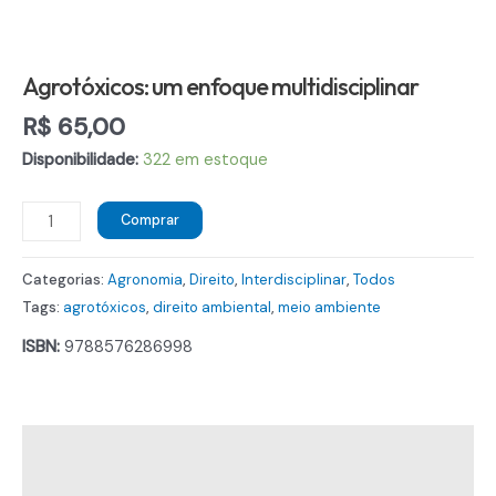
Agrotóxicos: um enfoque multidisciplinar
R$
65,00
Disponibilidade:
322 em estoque
Agrotóxicos:
Comprar
um
enfoque
Categorias:
Agronomia
,
Direito
,
Interdisciplinar
,
Todos
multidisciplinar
Tags:
agrotóxicos
,
direito ambiental
,
meio ambiente
quantidade
ISBN:
9788576286998
Descrição
Informação adicional