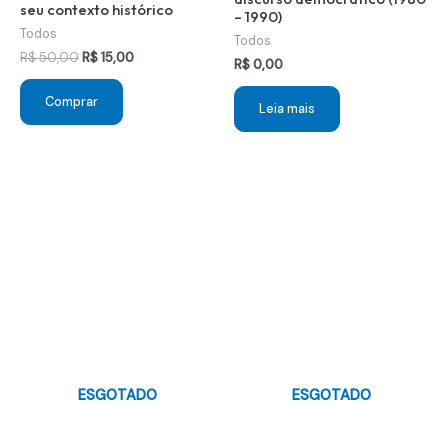
seu contexto histórico
– 1990)
Todos
Todos
O
O
R$
50,00
R$
15,00
R$
0,00
preço
preço
original
atual
Comprar
era:
é:
Leia mais
R$ 50,00.
R$ 15,00.
ESGOTADO
ESGOTADO