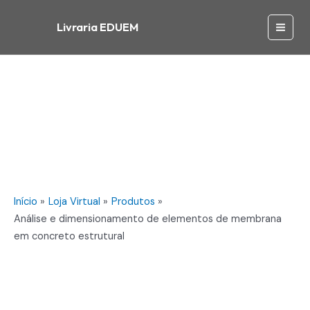
Ir
dimensionamento
para
Livraria EDUEM
de
Main
o
elementos
conteúdo
de
Men
membrana
em
concreto
estrutural
quantidade
Início
Loja Virtual
Produtos
Análise e dimensionamento de elementos de membrana
em concreto estrutural