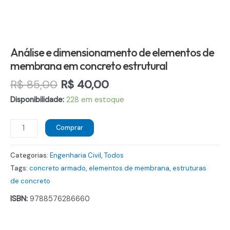
Análise e dimensionamento de elementos de
membrana em concreto estrutural
O
O
R$
85,00
R$
40,00
preço
preço
Disponibilidade:
228 em estoque
original
atual
era:
é:
Análise
Comprar
R$ 85,00.
R$ 40,00.
e
dimensionamento
Categorias:
Engenharia Civil
,
Todos
de
Tags:
concreto armado
,
elementos de membrana
,
estruturas
elementos
de concreto
de
ISBN:
9788576286660
membrana
em
concreto