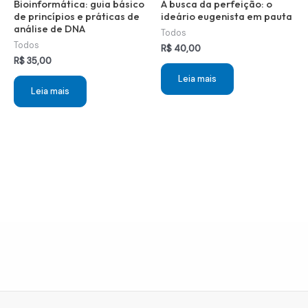
Bioinformática: guia básico
A busca da perfeição: o
de princípios e práticas de
ideário eugenista em pauta
análise de DNA
Todos
Todos
R$
40,00
R$
35,00
Leia mais
Leia mais